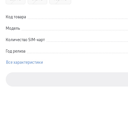
Автомобильные держатели
Внешние аккумуляторы
Стилусы
Ремешки для часов
Код товара
Аксессуары для телевизоров
Аксессуары для проекторов
Модель
Накопители
Клавиатуры для планшетов
Клавиатуры
Количество SIM-карт
пвз
сплит
Год релиза
Уценка
Все характеристики