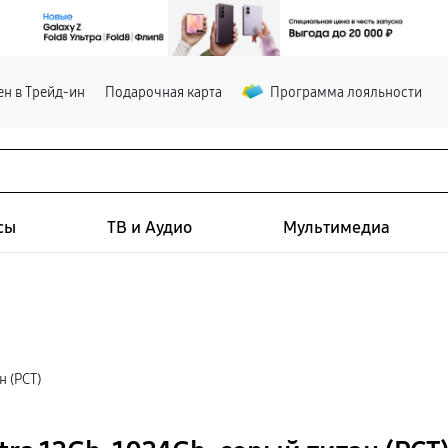
н в Трейд-ин
Подарочная карта
Программа лояльности
сы
ТВ и Аудио
Мультимедиа
н (РСТ)