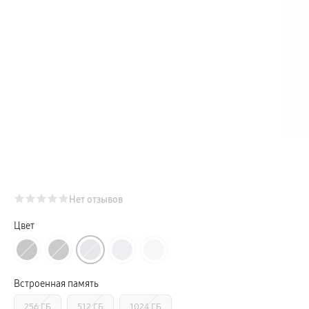
Телевизоры Samsung Серия Микро RGB
Телевизоры Samsung Серия Мини LED
Портативные дисплеи Samsung
гарантия
сплит
доставка
Аксессуары для тв
Кронштейны
Рамки
пвз
Мультимедиа
гарантия
Наушники
Беспроводные наушники
Проводные наушники
Наушники с шумоподавлением
TWS наушники
доставка
Нет отзывов
Акустические системы
пвз
сплит
Цвет
Аксессуары
Поисковые трекеры
Чехлы
Защитные стекла
Зарядные устройства
Встроенная память
Карты памяти и флэш-накопители
Кабели и переходники
256 ГБ
512 ГБ
1024 ГБ