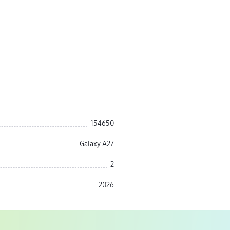
154650
Galaxy A27
2
2026