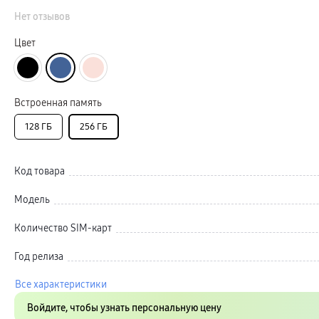
Кабели и переходники
Автомобильные держатели
Нет отзывов
Внешние аккумуляторы
Стилусы
Цвет
Ремешки для часов
Аксессуары для телевизоров
Аксессуары для проекторов
Накопители
Клавиатуры для планшетов
Встроенная память
Клавиатуры
пвз
128 ГБ
256 ГБ
сплит
Уценка
Код товара
Модель
Количество SIM-карт
Год релиза
Все характеристики
Войдите, чтобы узнать персональную цену