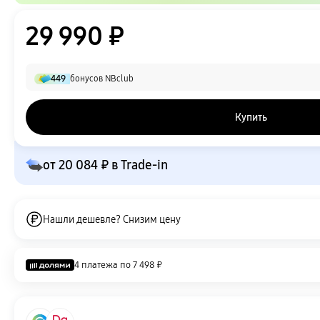
29 990 ₽
449
бонусов NBclub
Купить
от
20 084 ₽
в Trade-in
Нашли дешевле? Снизим цену
4 платежа по
7 498 ₽