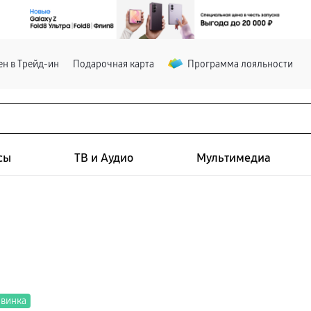
н в Трейд-ин
Подарочная карта
Программа лояльности
сы
ТВ и Аудио
Мультимедиа
винка