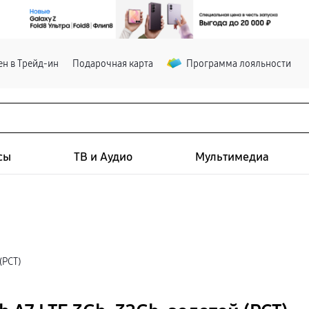
н в Трейд-ин
Подарочная карта
Программа лояльности
сы
ТВ и Аудио
Мультимедиа
(РСТ)