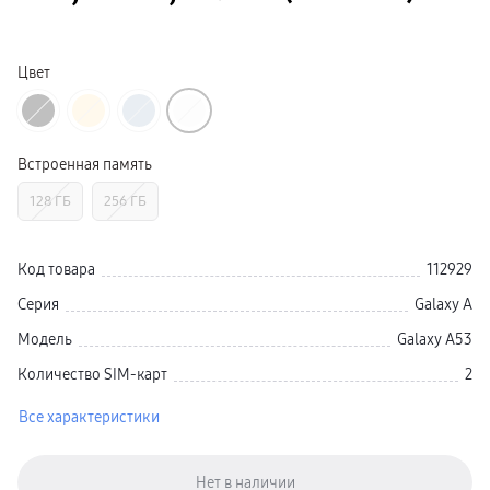
Galaxy Watch Ультра
Galaxy Watch 9
пвз
Galaxy Watch 8 Класcика
Цвет
Аксессуары для смарт-часов
Зарядные устройства для смарт-часов
Ремешки для часов
сплит
гарантия
Встроенная память
доставка
ТВ и Аудио
128 ГБ
256 ГБ
Домашние кинотеатры
Телевизоры Samsung Серия 5
Телевизоры Samsung Серия 8
Телевизоры Samsung Серия 9
Код товара
112929
Телевизоры Samsung Серия Q
Телевизоры Samsung Серия The Frame
Серия
Galaxy A
Телевизоры Samsung Серия S (OLED)
Телевизоры Samsung Серия 6
Модель
Galaxy A53
Телевизоры Samsung Серия Микро RGB
Телевизоры Samsung Серия Мини LED
Количество SIM-карт
2
Портативные дисплеи Samsung
гарантия
Все характеристики
сплит
доставка
Аксессуары для тв
Кронштейны
Рамки