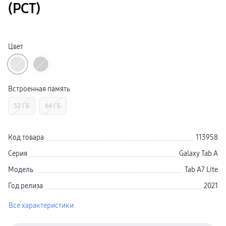
(РСТ)
Galaxy Watch Ультра
Galaxy Watch 9
пвз
Galaxy Watch 8 Класcика
Аксессуары для смарт-часов
Цвет
Зарядные устройства для смарт-часов
Ремешки для часов
сплит
гарантия
доставка
ТВ и Аудио
Встроенная память
Домашние кинотеатры
Телевизоры Samsung Серия 5
32 ГБ
64 ГБ
Телевизоры Samsung Серия 8
Телевизоры Samsung Серия 9
Телевизоры Samsung Серия Q
Телевизоры Samsung Серия The Frame
Код товара
113958
Телевизоры Samsung Серия S (OLED)
Телевизоры Samsung Серия 6
Серия
Galaxy Tab A
Телевизоры Samsung Серия Микро RGB
Телевизоры Samsung Серия Мини LED
Модель
Tab A7 Lite
Портативные дисплеи Samsung
гарантия
Год релиза
2021
сплит
доставка
Все характеристики
Аксессуары для тв
Кронштейны
Рамки